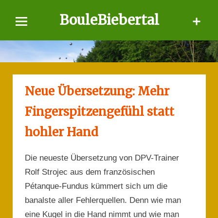
Skip
BouleBiebertal
to
content
Neue Übersetzung: Mehr
Fingerspitzengefühl statt
hohler Hand
Die neueste Übersetzung von DPV-Trainer
Rolf Strojec aus dem französischen
Pétanque-Fundus kümmert sich um die
banalste aller Fehlerquellen. Denn wie man
eine Kugel in die Hand nimmt und wie man