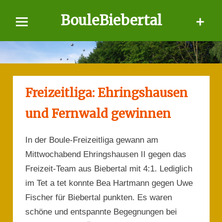
Skip
BouleBiebertal
to
content
Freizeitliga: Ehringshausen
und Fernwald gewinnen
In der Boule-Freizeitliga gewann am
Mittwochabend Ehringshausen II gegen das
Freizeit-Team aus Biebertal mit 4:1. Lediglich
im Tet a tet konnte Bea Hartmann gegen Uwe
Fischer für Biebertal punkten. Es waren
schöne und entspannte Begegnungen bei