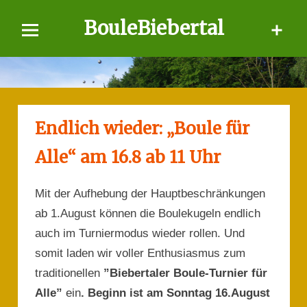
Skip
BouleBiebertal
to
content
Endlich wieder: „Boule für
Alle“ am 16.8 ab 11 Uhr
Mit der Aufhebung der Hauptbeschränkungen
ab 1.August können die Boulekugeln endlich
auch im Turniermodus wieder rollen. Und
somit laden wir voller Enthusiasmus zum
traditionellen
”Biebertaler Boule-Turnier für
Alle”
ein
. Beginn ist am Sonntag 16.August