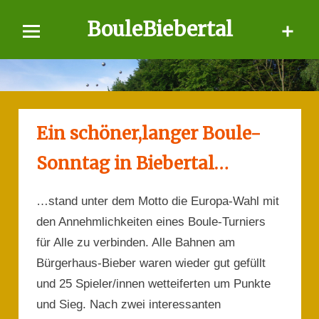
Skip
BouleBiebertal
to
content
Ein schöner,langer Boule-
Sonntag in Biebertal…
…stand unter dem Motto die Europa-Wahl mit
den Annehmlichkeiten eines Boule-Turniers
für Alle zu verbinden. Alle Bahnen am
Bürgerhaus-Bieber waren wieder gut gefüllt
und 25 Spieler/innen wetteiferten um Punkte
und Sieg. Nach zwei interessanten