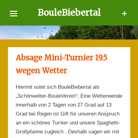
Skip
BouleBiebertal
to
content
Absage Mini-Turnier 19.5
wegen Wetter
Hiermit outet sich BouleBiebertal als
„Schönwetter-BouleVerein“: Eine Wetterwende
innerhalb von 2 Tagen von 27 Grad auf 13
Grad bei Regen ist Gift für unseren Anspruch
an ein schönes Turnier und unsere Spaghetti-
Großpfanne zugleich . Deshalb sagen wir mit