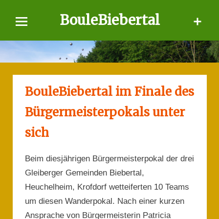
Skip
BouleBiebertal
to
content
BouleBiebertal im Finale des
Bürgermeisterpokals unter
sich
Beim diesjährigen Bürgermeisterpokal der drei
Gleiberger Gemeinden Biebertal,
Heuchelheim, Krofdorf wetteiferten 10 Teams
um diesen Wanderpokal. Nach einer kurzen
Ansprache von Bürgermeisterin Patricia