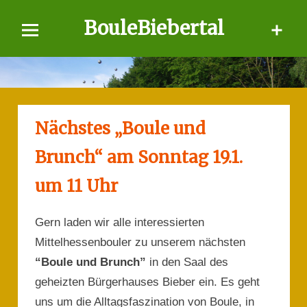
Skip
BouleBiebertal
to
content
Nächstes „Boule und
Brunch“ am Sonntag 19.1.
um 11 Uhr
Gern laden wir alle interessierten
Mittelhessenbouler zu unserem nächsten
“Boule und Brunch”
in den Saal des
geheizten Bürgerhauses Bieber ein. Es geht
uns um die Alltagsfaszination von Boule, in