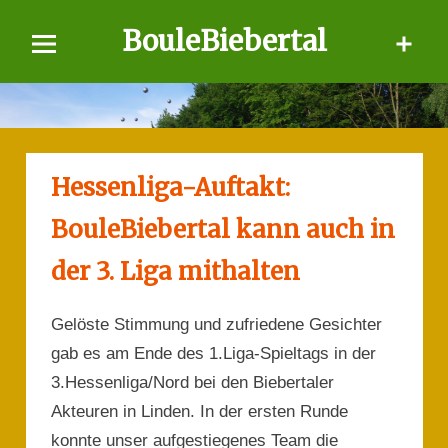
Skip
BouleBiebertal
to
content
Hessenliga-Auftakt:
BouleBiebertal kann auch in
der 3. Liga mithalten
Gelöste Stimmung und zufriedene Gesichter
gab es am Ende des 1.Liga-Spieltags in der
3.Hessenliga/Nord bei den Biebertaler
Akteuren in Linden. In der ersten Runde
konnte unser aufgestiegenes Team die