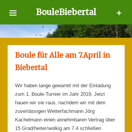
Skip
BouleBiebertal
to
content
Boule für Alle am 7.April in
Biebertal
Wir haben lange gewartet mit der Einladung
zum 1. Boule-Turnier im Jahr 2019. Jetzt
hauen wir sie raus, nachdem wir mit dem
zuverlässigen Wetterfachmann Jörg
Kachelmann einen annehmbaren Vertrag über
15 Grad/heiter/wolkig am 7.4 schließen