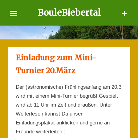
Skip
BouleBiebertal
to
content
Einladung zum Mini-
Turnier 20.März
Der (astronomische) Frühlingsanfang am 20.3
wird mit einem Mini-Turnier begrüßt.Gespielt
wird ab 11 Uhr im Zelt und draußen. Unter
Weiterlesen kannst Du unser
Einladungsplakat anklicken und gerne an
Freunde weiterleiten :