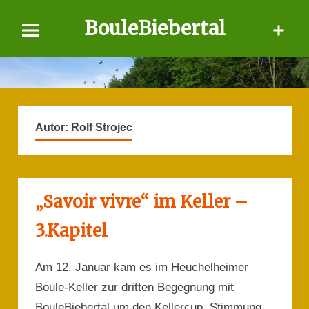
Skip
BouleBiebertal
to
content
Autor:
Rolf Strojec
„Savoir vivre“ im Keller –
3.Kapitel
Am 12. Januar kam es im Heuchelheimer
Boule-Keller zur dritten Begegnung mit
BouleBiebertal um den Kellercup. Stimmung,